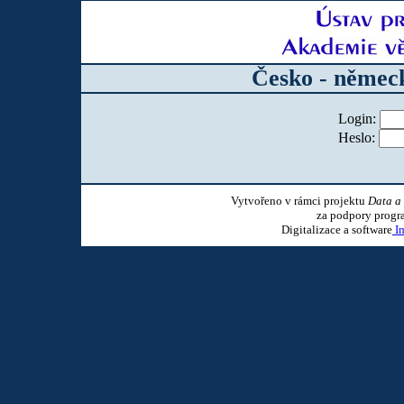
Česko - německ
Login:
Heslo:
Vytvořeno v rámci projektu
Data a 
za podpory progr
Digitalizace a software
Im